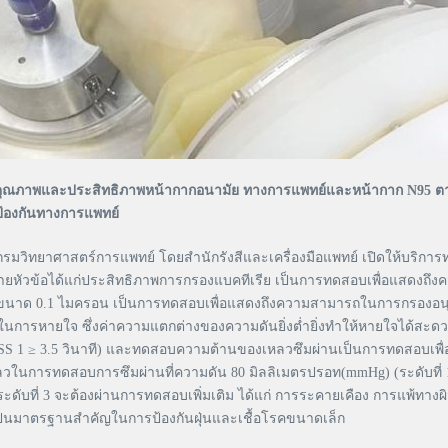
คุณภาพและประสิทธิภาพหน้ากากอนามัย ทางการแพทย์และหน้ากาก N95 ต
้องกันทางการแพทย์
 กรมวิทยาศาสตร์การแพทย์ โดยสำนักรังสีและเครื่องมือแพทย์ เปิดให้บร
วข้อได้แก่ประสิทธิภาพการกรองแบคทีเรีย เป็นการทดสอบเพื่อแสดงถึงค
าคขนาด 0.1 ไมครอน เป็นการทดสอบเพื่อแสดงถึงความสามารถในการกรอง
นการหายใจ ซึ่งค่าความแตกต่างของความดันยิ่งต่ำยิ่งทำให้หายใจได้สะ
LASS 1 ≥ 3.5 วินาที) และทดสอบความต้านของเหลวซึมผ่านเป็นการทดสอบเ
วในการทดสอบการซึมผ่านที่ความดัน 80 มิลลิเมตรปรอท(mmHg) (ระดับที่ 1),
ับที่ 3 จะต้องผ่านการทดสอบเพิ่มเติม ได้แก่ การระคายเคือง การแพ้ทางผิว
นมาตรฐานสำคัญในการป้องกันฝุ่นและเชื้อโรคขนาดเล็ก