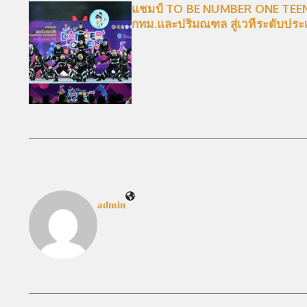
แชมป์ TO BE NUMBER ONE TEE
กทม.และปริมณฑล สู่เวทีระดับประ
admin