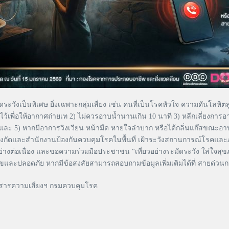
ังเป็นพิเศษ ยิ่งเฉพาะกลุ่มเสี่ยง เช่น คนที่เป็นโรคหัวใจ ความดันโลหิ
้เพื่อให้อากาศถ่ายเท 2) ไม่ควรอาบน้ำนานเกิน 10 นาที 3) หลีกเลี่ยงการอาบ
น และ 5) หากมีอาการวิงเวียน หน้ามืด หายใจลำบาก หรือได้กลิ่นแก๊สขณะอาบน้
งกัดและสำนักงานป้องกันควบคุมโรคในพื้นที่ เฝ้าระวังสถานการณ์โรคและภั
อเนื่อง และขอความร่วมมือประชาชน “เที่ยวอย่างระมัดระวัง ใส่ใจสุขภาพ ป้
สุขและปลอดภัย หากมีข้อสงสัยสามารถสอบถามข้อมูลเพิ่มเติมได้ที่ สายด่ว
อสารความเสี่ยงฯ กรมควบคุมโรค