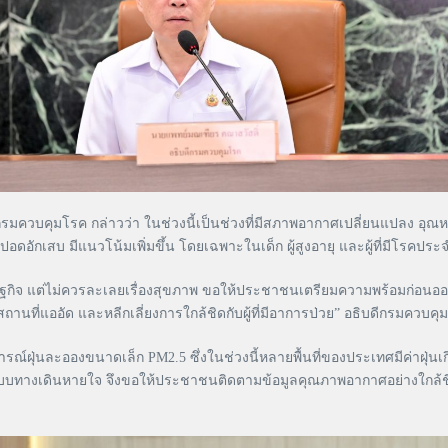
มควบคุมโรค กล่าวว่า ในช่วงนี้เป็นช่วงที่มีสภาพอากาศเปลี่ยนแปลง อุ
อดอักเสบ มีแนวโน้มเพิ่มขึ้น โดยเฉพาะในเด็ก ผู้สูงอายุ และผู้ที่มีโรคป
ิจ แต่ไม่ควรละเลยเรื่องสุขภาพ ขอให้ประชาชนเตรียมความพร้อมก่อนออกเดิ
านที่แออัด และหลีกเลี่ยงการใกล้ชิดกับผู้ที่มีอาการป่วย” อธิบดีกรมควบคุ
ละอองขนาดเล็ก PM2.5 ซึ่งในช่วงนี้หลายพื้นที่ของประเทศมีค่าฝุ่นเก
บบทางเดินหายใจ จึงขอให้ประชาชนติดตามข้อมูลคุณภาพอากาศอย่างใกล้ชิด หล