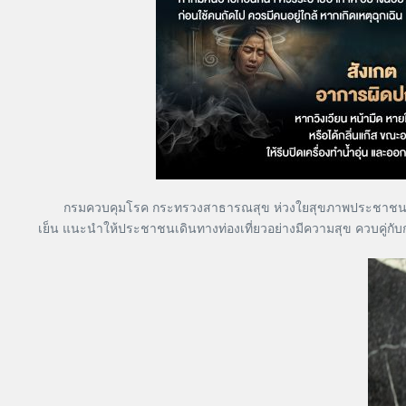
กรมควบคุมโรค กระทรวงสาธารณสุข ห่วงใยสุขภาพประชาชนในช่วงอากา
เย็น แนะนำให้ประชาชนเดินทางท่องเที่ยวอย่างมีความสุข ควบคู่กับก