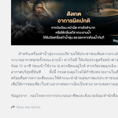
สำหรับเครื่องทำน้ำอุ่นระบบแก๊ส ขอให้ประชาชนเพิ่มความระมัดระว
ระบายอากาศทุกครั้งขณะอาบน้ำ หากไม่มี ให้แง้มประตูหรือหน้าต่างไว
น้อย 15 นาที ก่อนเข้าใช้งาน 4) ควรมีคนอยู่ใกล้ หากเกิดเหตุฉุกเฉิ
อากาศบริสุทธิ์ทันที ทั้งนี้ กรมควบคุมโรคได้กำชับหน่วยงานในสั
พร้อมสื่อสารความเสี่ยงและให้คำแนะนำด้านสุขภาพแก่ประชาชนอย่างต่
เพื่อให้การท่องเที่ยวในช่วงอากาศหนาวเย็นเป็นช่วงเวลาแห่งความ
ข้อมูลจาก : กองโรคจากการประกอบอาชีพและสิ่งแวดล้อม/สำนักสื่
Share this Article