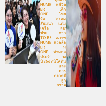
NUMB
พชีวิต
ER
เด็ก
ONE
ไทย
จัด
‘สะสม
สัมมนา
แต้ม
เครือ
ลบ’
ข่าย
จาก
TO BE
สภาพ
NUMB
แวดล้อ
ER
ม
ONE
ท่ามกล
ประจำ
าง
ปี 2569
นิโคติน
และ
การ
ตลาดสี
ลูก
กวาด