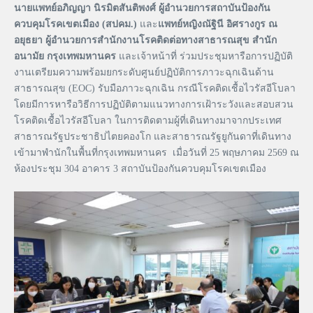
นายแพทย์อภิญญา นิรมิตสันติพงศ์ ผู้อำนวยการสถาบันป้องกัน
ควบคุมโรคเขตเมือง (สปคม.)
และ
แพทย์หญิงณัฐินี อิศรางกูร ณ
อยุธยา ผู้อำนวยการสํานักงานโรคติดต่อทางสาธารณสุข สํานัก
อนามัย กรุงเทพมหานคร
และเจ้าหน้าที่ ร่วมประชุมหารือการปฏิบัติ
งานเตรียมความพร้อมยกระดับศูนย์ปฏิบัติการภาวะฉุกเฉินด้าน
สาธารณสุข (EOC) รับมือภาวะฉุกเฉิน กรณีโรคติดเชื้อไวรัสอีโบลา
โดยมีการหารือวิธีการปฏิบัติตามแนวทางการเฝ้าระวังและสอบสวน
โรคติดเชื้อไวรัสอีโบลา ในการติดตามผู้ที่เดินทางมาจากประเทศ
สาธารณรัฐประชาธิปไตยคองโก และสาธารณรัฐยูกันดาที่เดินทาง
เข้ามาพำนักในพื้นที่กรุงเทพมหานคร เมื่อวันที่ 25 พฤษภาคม 2569 ณ
ห้องประชุม 304 อาคาร 3 สถาบันป้องกันควบคุมโรคเขตเมือง