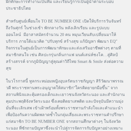
ฝึกทักษะการทำงานเป็นทีม และเรียนรู้การเป็นผู้นำตามระบอบ
ประชาธิปไตย
สำหรับศูนย์เพื่อนใจ TO BE NUMBER ONE เปิดให้บริการวันจันทร์
ถึงวันศุกร์ ในช่วงเช้า พักกลางวัน หลังเลิกเรียน และรูปแบบ
ออนไลน์ มีอาสาสมัครจำนวน 20 คน หมุนเวียนสับเปลี่ยนมาให้
บริการ ภายใต้แนวคิด “ปรับทุกข์ สร้างสุข แก้ปัญหา พัฒนา EQ”
กิจกรรมในศูนย์เป็นการพัฒนาทักษะและส่งเสริมอาชีพต่างๆ ตามที่
สมาชิกสนใจ เช่น ศิลปะกรุ่นกลิ่นกาแฟ มนต์เสน่ห์ชงโค…สู่ศิลป์
สร้างสรรค์ จากภูมิปัญญาสู่คุณค่าวิถีไทย Smart & Smile ส่งต่อความ
สุข
ในวโรกาสนี้ ทูลกระหม่อมหญิงอุบลรัตนราชกัญญา สิริวัฒนาพรรณ
วดี พระราชทานพระอนุญาตให้สมาชิก“ใครติดยายกมือขึ้น” จาก
สถานพินิจและคุ้มครองเด็กและเยาวชนจังหวัดระนอง และสำนักงาน
คุมประพฤติจังหวัดระนอง ซึ่งเคยติดยาเสพติด และปัจจุบันมีความมุ่ง
มั่นที่จะเลิกเสพ เข้าเฝ้าพร้อมทั้งพระราชทานกำลังใจและคำแนะนำ
เพื่อป้องกันความผิดพลาดซ้ำในกลุ่มเสี่ยงและพระราชทานคำปรึกษา
แก่สมาชิก TO BE NUMBER ONE จากสถานศึกษาต่างๆ ในจังหวัด
ระนอง ที่ซักถามปัญหาซึ่งจะนำไปสู่การจัดการกับปัญหาอย่างเหมาะ