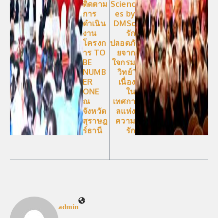
ติดตาม
Scienc
การ
es by
ดำเนิน
DMSc
งาน
รัก
โครงก
ปลอดภั
าร TO
ยจาก
BE
ใจกรม
NUMB
วิทย์”
ER
เนื่อง
ONE
ใน
ณ
เทศกา
จังหวัด
ลแห่ง
สุราษฎ
ความ
ร์ธานี
รัก
admin