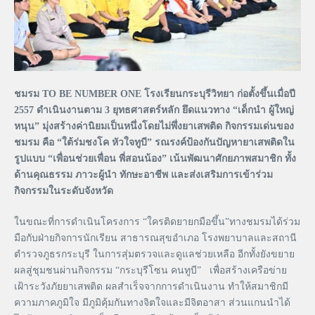
ชมรม TO BE NUMBER ONE โรงเรียนกระบุรีวิทยา ก่อตั้งขึ้นเมื่อปี
2557 ดำเนินงานตาม 3 ยุทธศาสตร์หลัก ยึดแนวทาง “เด็กนำ ผู้ใหญ่
หนุน” มุ่งสร้างค่านิยมเป็นหนึ่งโดยไม่พึ่งยาเสพติด กิจกรรมเด่นของ
ชมรม คือ “ใต้ร่มชงโค หัวใจทูบี” รณรงค์ป้องกันปัญหายาเสพติดใน
รูปแบบ “เพื่อนช่วยเพื่อน พี่สอนน้อง” เน้นพัฒนาศักยภาพสมาชิก ทั้ง
ด้านคุณธรรม ภาวะผู้นำ ทักษะอาชีพ และส่งเสริมการเข้าร่วม
กิจกรรมในระดับจังหวัด
ในขณะที่การดำเนินโครงการ “ใครติดยายกมือขึ้น”ทางชมรมได้ร่วม
มือกับฝ่ายกิจการนักเรียน สาธารณสุขอำเภอ โรงพยาบาลและสถานี
ตำรวจภูธรกระบุรี ในการสุ่มตรวจและดูแลช่วยเหลือ อีกทั้งยังขยาย
ผลสู่ชุมชนผ่านกิจกรรม “กระบุรีโซน คนทูบี” เพื่อสร้างเครือข่าย
เฝ้าระวังภัยยาเสพติด ผลสำเร็จจากการดำเนินงาน ทำให้สมาชิกมี
ความภาคภูมิใจ มีภูมิคุ้มกันทางจิตใจและมีจิตอาสา ส่วนแกนนำได้