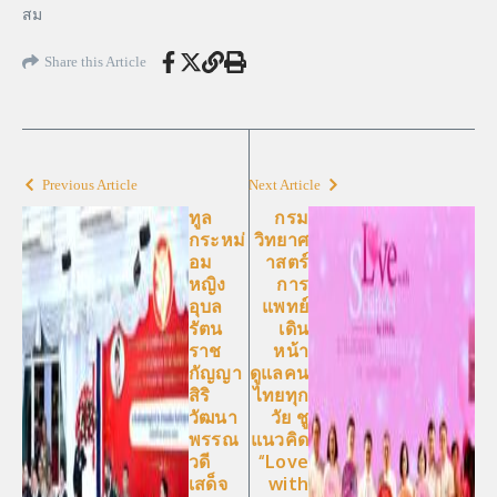
สม
Share this Article
Previous Article
Next Article
ทูล
กรม
กระหม่
วิทยาศ
อม
าสตร์
หญิง
การ
อุบล
แพทย์
รัตน
เดิน
ราช
หน้า
กัญญา
ดูแลคน
สิริ
ไทยทุก
วัฒนา
วัย ชู
พรรณ
แนวคิด
วดี
“Love
เสด็จ
with