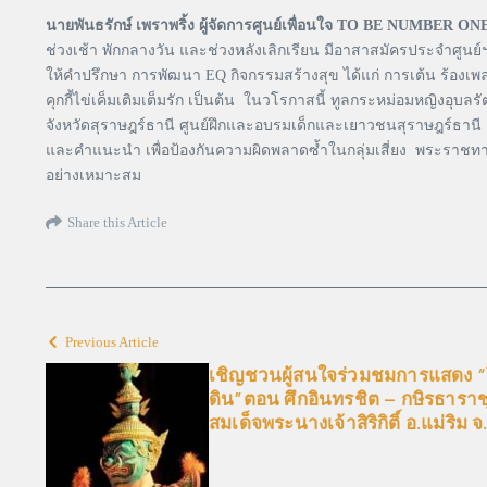
นายพันธรักษ์ เพราพริ้ง ผู้จัดการศูนย์เพื่อนใจ TO BE NUMBER ONE
ช่วงเช้า พักกลางวัน และช่วงหลังเลิกเรียน มีอาสาสมัครประจำศูนย
ให้คำปรึกษา การพัฒนา EQ กิจกรรมสร้างสุข ได้แก่ การเต้น ร้องเพ
คุกกี้ไข่เค็มเติมเต็มรัก เป็นต้น ในวโรกาสนี้ ทูลกระหม่อมหญิ
จังหวัดสุราษฎร์ธานี ศูนย์ฝึกและอบรมเด็กและเยาวชนสุราษฎร์ธานี แ
และคำแนะนำ เพื่อป้องกันความผิดพลาดซ้ำในกลุ่มเสี่ยง พระราชท
อย่างเหมาะสม
Share this Article
Previous Article
เชิญชวนผู้สนใจร่วมชมการแสดง “โ
ดิน”ตอน ศึกอินทรชิต – กษิรธารา
สมเด็จพระนางเจ้าสิริกิติ์ อ.แม่ริม จ