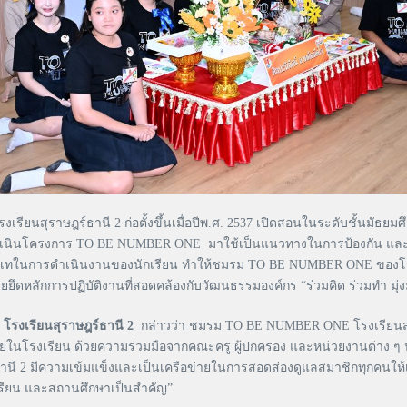
รงเรียนสุราษฎร์ธานี 2 ก่อตั้งขึ้นเมื่อปีพ.ศ. 2537 เปิดสอนในระดับชั้นมัธ
รดำเนินโครงการ TO BE NUMBER ONE มาใช้เป็นแนวทางในการป้องกัน แล
ะทุ่มเทในการดำเนินงานของนักเรียน ทำให้ชมรม TO BE NUMBER ONE ของโร
ดหลักการปฏิบัติงานที่สอดคล้องกับวัฒนธรรมองค์กร “ร่วมคิด ร่วมทำ มุ่
งเรียนสุราษฎร์ธานี 2
กล่าวว่า ชมรม TO BE NUMBER ONE โรงเรียนส
โรงเรียน ด้วยความร่วมมือจากคณะครู ผู้ปกครอง และหน่วยงานต่าง ๆ ปร
ี 2 มีความเข้มแข็งและเป็นเครือข่ายในการสอดส่องดูแลสมาชิกทุกคนให้
กเรียน และสถานศึกษาเป็นสำคัญ”