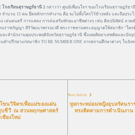
 โรงเรียนสุราษฎร์ธานี 2
กล่าวว่า ศูนย์เพื่อนใจฯ ของโรงเรียนสุราษฎร์ธานี 
์ฯ จำนวน 15 คน ยึดหลักการทำงาน คือ จะไม่ทิ้งใครไว้ข้างหลัง และถือประ
ลง เล่นดนตรี การแสดง การส่งเสริมทักษะอาชีพต่างๆ เช่น ศิลปนิทัศน์ ลว
งอุบลรัตนราชกัญญา สิริวัฒนาพรรณวดี พระราชทานพระอนุญาตให้สมาชิก “ใค
ละสำนักงานคุมประพฤติจังหวัดสุราษฎร์ธานี ซึ่งเคยติดยาเสพติดและปัจจุบัน
านคำปรึกษาแก่สมาชิก TO BE NUMBER ONE จากสถานศึกษาต่างๆ ในจังหวัดส
Next Article
ขนวิจิตรเพื่อแม่ของแผ่น
ทูลกระหม่อมหญิงอุบลรัตนรา
ชุบชีวี ณ สวนพฤกษศาสตร์
ทรงติดตามการดำเนินงาน
.เชียงใหม่