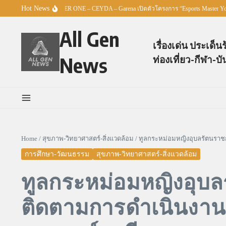
Skip to content
Hot News
 – TO BE NUMBER ONE – CEYDA – Garena เปิดตัวโครงการ “Esports Master Youth Cha
All Gen
เรื่องเด่น ประเด็น
News
ท่องเที่ยว-กีฬา-บั
Home
/
สุขภาพ-วิทยาศาสตร์-สิ่งแวดล้อม
/
ทูลกระหม่อมหญิงอุบลรัตนราช
การศึกษา-วัฒนธรรม
สุขภาพ-วิทยาศาสตร์-สิ่งแวดล้อม
ทูลกระหม่อมหญิงอุบล
ติดตามการดำเนินงา