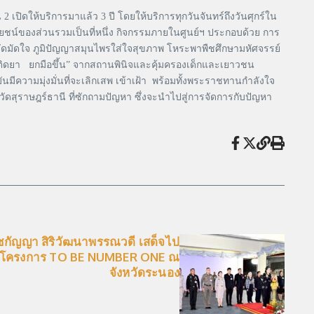
2 เปิดให้บริการมาแล้ว 3 ปี โดยให้บริการทุกวันจันทร์ถึงวันศุกร์ใน
โยชน์ของส่วนรวมเป็นที่หนึ่ง กิจกรรมภายในศูนย์ฯ ประกอบด้วย การ
ดดัดมัดใจ ภูมิปัญญาสมุนไพรใส่ใจสุขภาพ โหระพาพืชศึกษามหัศจรรย์
รติดยา ยกมือขึ้น” จากสถานพินิจและคุ้มครองเด็กและเยาวชน
มีความมุ่งมั่นที่จะเลิกเสพ เข้าเฝ้า พร้อมทั้งพระราชทานกำลังใจ
ุราษฎร์ธานี ที่ซักถามปัญหา ซึ่งจะนำไปสู่การจัดการกับปัญหา
ชกัญญา สิริวัฒนาพรรณวดี เสด็จไป
 โครงการ TO BE NUMBER ONE ณ
จังหวัดระนอง