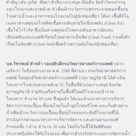
สำคัญ เช่น ภูเก็ต พัทยา หัวหิน เกาะสมุย เป็นต้น จัดทำโครงการบู
รณาโรงแรมสะอาดด้วย 3Cเพื่อเฝ้าระวังการแพร่กระจายของเชื้อก่อ
โรคผ่านน้ำและอาหารของโรงแรมไปสู่นักท่องเที่ยว ได้แก่ เชื้อลีจิโอ
เนลลาสาเหตุของโรคติดเชื้อทางเดินหายใจเฉียบพลัน (Clean Air)
เชื้อโนโรไวรัส ซึ่งเป็นสาเหตุของโรคทางเดินอาหารอักเสบ
เฉียบพลันและแบคทีเรียก่อโรคอาหารเป็นพิษ (Clean Food) รวมทั้งตัว
เรือดในห้องพัก (Clean bed)เพื่อสร้างความมั่นใจแก่นักท่องเที่ยว
นพ.วัชรพงษ์ คำหล้า รองอธิบดีกรมวิทยารศาสตร์การแพทย์
กล่าว
เสริมว่า ในปีงบประมาณ พ.ศ. 2568 ที่ผ่านมา กรมวิทยาศาสตร์การ
แพทย์ โดยศูนย์วิทยาศาสตร์การแพทย์ที่ 11สุราษฎร์ธานี ได้ดำเนิน
โครงการโรงแรมสะอาดด้วย 3C ในพื้นที่อำเภอเกาะสมุย จังหวัด
สุราษฎร์ธานี ร่วมกับเครือข่ายในพื้นที่โดยมีโรงแรมเข้าร่วม
โครงการ จำนวน 69 แห่ง ซึ่งศูนย์ฯ ได้แนะนำแนวทางการบริหาร
จัดการการปนเปื้อนเชื้อก่อโรคในน้ำอุปโภคบริโภค และเก็บตัวอย่าง
น้ำเพื่อเฝ้าระวังการปนเปื้อนเชื้อก่อโรคจนกระทั่งมีโรงแรมที่ได้
ดำเนินการตามแนวทางการบริหารจัดการ และผ่านตามเกณฑ์
กำหนดทั้ง 3 ด้าน จำนวน 58 แห่ง โดยในวันนี้ได้จัดพิธีมอบ
ประกาศนียบัตรให้กับโรงแรม เพื่อการธำรงรักษาระบบการจัดการน้ำ