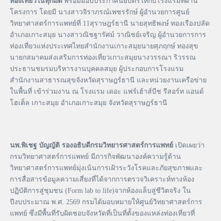
ท่องเที่ยวในทุกมิติ
พร้อมมอบประกาศนียบัตรให้กับโรงแรมที่ผ่าน
โครงการ โดยมี นางสาวจิราภรณ์เพชรรักษ์ ผู้อำนวยการศูนย์
วิทยาศาสตร์การแพทย์ที่ 11สุราษฎร์ธานี นายสุทธิพงษ์ ทองเรืองปลัด
อำเภอเกาะสมุย นางสาวณิชฐารัศม์ วาณิชย์เจริญ ผู้อำนวยการการ
ท่องเที่ยวแห่งประเทศไทยสำนักงานเกาะสมุยนายศุภฤกษ์ ทองสุข
นายกสมาคมส่งเสริมการท่องเที่ยวเกาะสมุยนางวรรณา ริวรรณ
ประธานชมรมบริหารงานบุคคลสมุย ผู้ประกอบการโรงแรม
สำนักงานสาธารณสุขจังหวัดสุราษฎร์ธานี และหน่วยงานเครือข่าย
ในพื้นที่ เข้าร่วมงาน ณ โรงแรม เดอะ แฟร์เฮ้าส์บีช รีสอร์ท แอนด์
โฮเต็ล เกาะสมุย อำเภอเกาะสมุย จังหวัดสุราษฎร์ธานี
นพ.พิเชฐ บัญญัติ รองอธิบดีกรมวิทยารศาสตร์การแพทย์
เปิดเผยว่า
กรมวิทยาศาสตร์การแพทย์ มีภารกิจพัฒนาองค์ความรู้ด้าน
วิทยาศาสตร์การแพทย์มุ่งเน้นการเฝ้าระวังโรคและภัยสุขภาพและ
การสื่อสารข้อมูลความเสี่ยงที่ได้จากการตรวจวิเคราะห์ทางห้อง
ปฏิบัติการสู่ชุมชน (Form lab to life)จากห้องแล็บสู่ชีวิตจริง ใน
ปีงบประมาณ พ.ศ. 2569 กรมได้มอบหมายให้ศูนย์วิทยาศาสตร์การ
แพทย์ ซึ่งมีพื้นที่รับผิดชอบจังหวัดที่เป็นที่ตั้งของแหล่งท่องเที่ยวที่