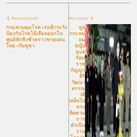
Previous Article
Next Article
กรมควบคุมโรค เร่งเฝ้าระวัง
ทูล
ป้องกันโรคไข้เลือดออกใน
กระหม่
ศูนย์พักพิงชั่วคราวชายแดน
อม
ไทย–กัมพูชา
หญิง
อุบล
รัตน
ราช
กัญญา
สิริ
วัฒนา
พรรณ
วดี
เสด็จไป
ทรง
ติดตาม
การ
ดำเนิน
งาน