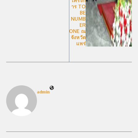
โครงก
าร TO
BE
NUMB
ER
ONE ณ
จังหวัด
แพร่
admin